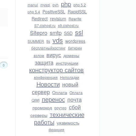
php
manul
mysql
ovh
php 5.2
PositiveSSL
RapidSSL
php 5.4
Redirect
revisium
Rewrite
S7.cishost.ru
s9.cishost.ru
ssl
Sitepro
smtp
SSD
vds
wordpress
SUMMER
tls
бесплатныйхостинг
биткоин
вирус
домены
взлом
защита
инструкции
0
конструктор сайтов
конференция
Неполадки
Новости
новый
сервер
Оплата
Оплата
перенос
почта
QIWI
сбой
промокод
роутер
технические
серверы
работы
уязвимость
франция