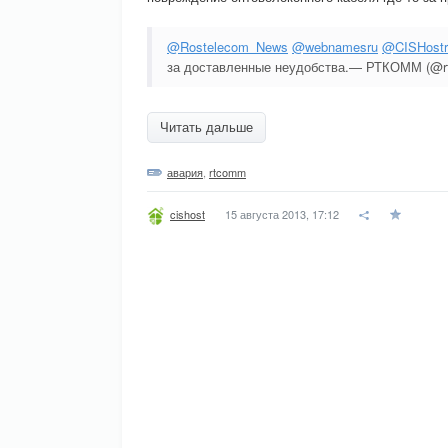
@Rostelecom_News
@webnamesru
@CISHostr
за доставленные неудобства.— РТКОММ (@
Читать дальше
авария
,
rtcomm
15 августа 2013, 17:12
cishost