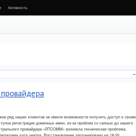
и
Активность
о провайдера
ени ряд наших клиентов не имели возможности получить доступ к своим
ступна регистрация доменных имен, из-за проблем со связью до нашего
истрального провайдера «RTCOMM» возникла техническая проблема,
пределами дата центра. Восстановление запланировано на 18-30.