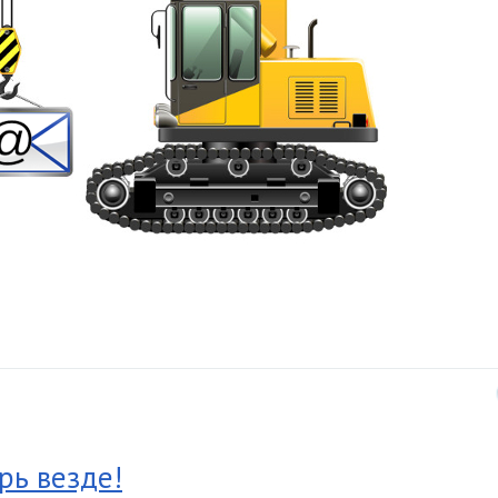
рь везде!