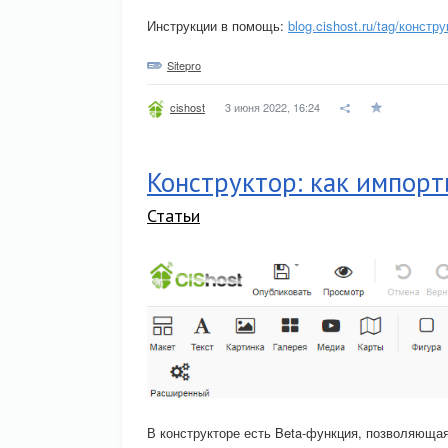
Инструкции в помощь:
blog.cishost.ru/tag/констр
Sitepro
3 июня 2022, 16:24
cishost
Конструктор: как импорт
Статьи
В конструкторе есть Beta-функция, позволяюща