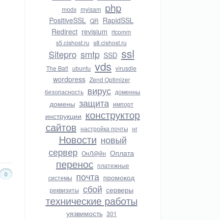
php
modx
myisam
PositiveSSL
RapidSSL
QR
Redirect
revisium
rtcomm
s5.cishost.ru
s8.cishost.ru
ssl
Sitepro
smtp
SSD
vds
The Bat!
ubuntu
virusdie
wordpress
Zend Optimizer
вирус
безопасность
доменны
защита
домены
импорт
конструктор
инструкции
сайтов
настройка почты
нг
Новости
новый
сервер
Оплата
ОнЛ@йн
перенос
платежные
0
почта
промокод
системы
сбой
серверы
реквизиты
технические работы
уязвимость
301