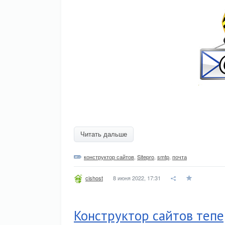
Читать дальше
конструктор сайтов
,
Sitepro
,
smtp
,
почта
8 июня 2022, 17:31
cishost
Конструктор сайтов тепе