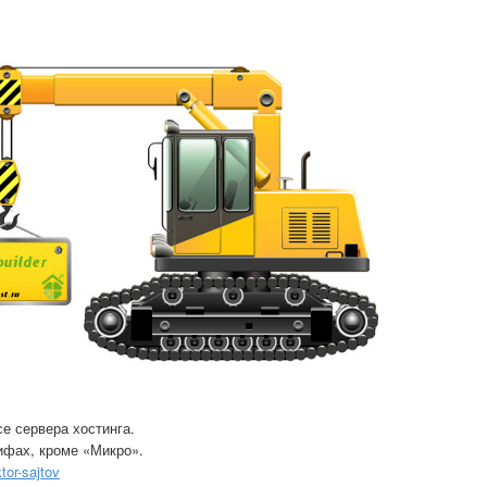
се сервера хостинга.
рифах, кроме «Микро».
tor-sajtov