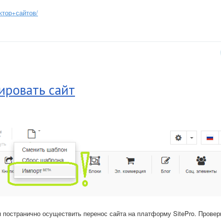
уктор+сайтов/
ировать сайт
я постранично осуществить перенос сайта на платформу SitePro. Прове