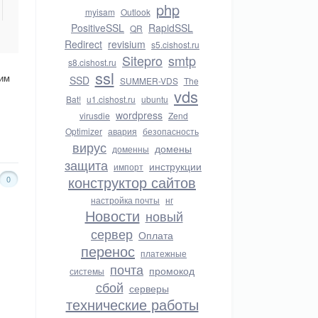
php
myisam
Outlook
PositiveSSL
RapidSSL
QR
Redirect
revisium
s5.cishost.ru
Sitepro
smtp
s8.cishost.ru
ssl
рим
SSD
SUMMER-VDS
The
vds
Bat!
u1.cishost.ru
ubuntu
wordpress
virusdie
Zend
Optimizer
авария
безопасность
вирус
домены
доменны
защита
инструкции
импорт
конструктор сайтов
0
настройка почты
нг
Новости
новый
сервер
Оплата
перенос
платежные
почта
промокод
системы
сбой
серверы
технические работы