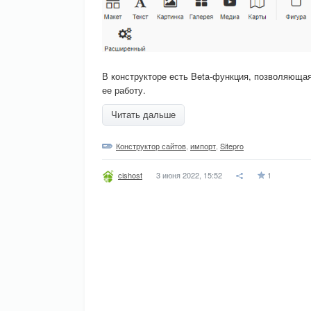
В конструкторе есть Beta-функция, позволяюща
ее работу.
Читать дальше
Конструктор сайтов
,
импорт
,
Sitepro
3 июня 2022, 15:52
1
cishost