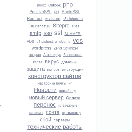
php
modx
Outlook
PositiveSSL
RapidSSL
QR
Redirect
revisium
s5.cishost.ru
Sitepro
s8.cishost.ru
sites
ssl
smtp
SSD
SUMMER-
vds
VDS
u1.cishost.ru
ubuntu
wordpress
Zend Optimizer
авария
Антивирус
Банковская
вирус
домены
карта
защита
инструкции
импорт
конструктор сайтов
настройка почты
нг
Новости
новый год
новый сервер
Оплата
перенос
ь
платежные
почта
промокод
системы
сбой
серверы
технические работы