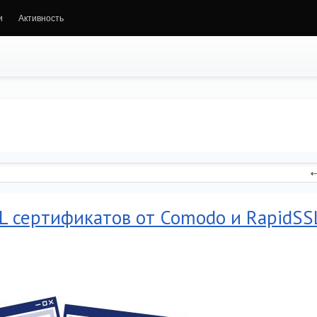
и
Активность
L сертификатов от Comodo и RapidSS