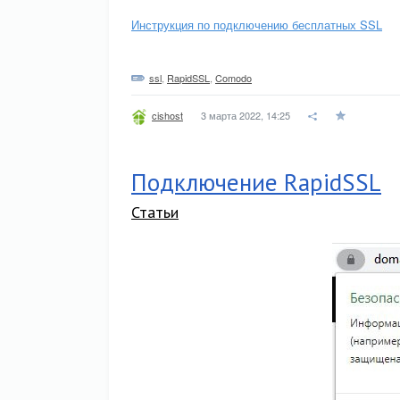
Инструкция по подключению бесплатных SSL
ssl
,
RapidSSL
,
Comodo
3 марта 2022, 14:25
cishost
Подключение RapidSSL
Статьи