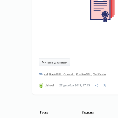
Читать дальше
ssl
,
RapidSSL
,
Comodo
,
PositiveSSL
,
Certificate
27 декабря 2019, 17:43
cishost
Гость
Разделы