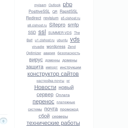
php
myisam
Outlook
PositiveSSL
RapidSSL
QR
Redirect
revisium
s5.cishost.ru
Sitepro
smtp
s8.cishost.ru
ssl
SSD
SUMMER-VDS
The
vds
Bat!
u1.cishost.ru
ubuntu
wordpress
virusdie
Zend
Optimizer
авария
безопасность
вирус
домены
доменны
защита
инструкции
импорт
конструктор сайтов
настройка почты
нг
Новости
новый
сервер
Оплата
перенос
платежные
почта
промокод
системы
сбой
серверы
технические работы
0