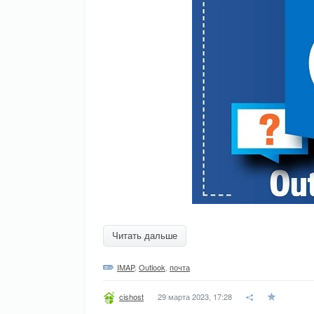
Читать дальше
IMAP
,
Outlook
,
почта
29 марта 2023, 17:28
cishost