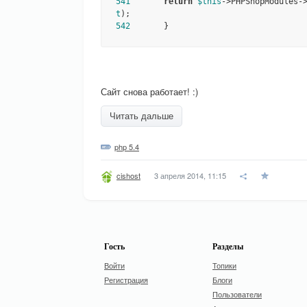
541
return
$this
->PHPShopModules-
t
542
       }
Сайт снова работает! :)
Читать дальше
php 5.4
3 апреля 2014, 11:15
cishost
Гость
Разделы
Войти
Топики
Регистрация
Блоги
Пользователи