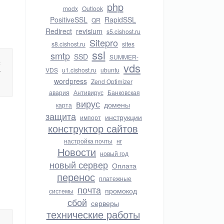
php
modx
Outlook
PositiveSSL
RapidSSL
QR
Redirect
revisium
s5.cishost.ru
Sitepro
s8.cishost.ru
sites
ssl
smtp
SSD
SUMMER-
c
vds
VDS
u1.cishost.ru
ubuntu
r
wordpress
Zend Optimizer
авария
Антивирус
Банковская
вирус
домены
карта
защита
инструкции
импорт
конструктор сайтов
настройка почты
нг
Новости
новый год
новый сервер
Оплата
перенос
платежные
почта
промокод
системы
сбой
серверы
технические работы