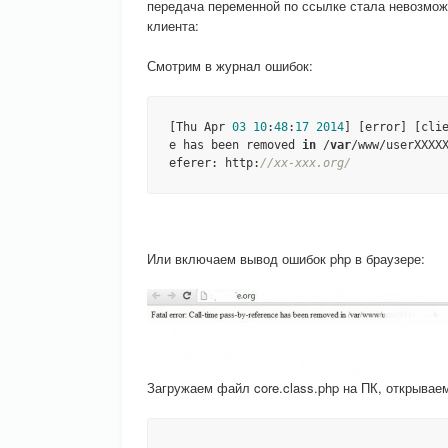
передача переменной по ссылке стала невозмож
клиента:
Смотрим в журнал ошибок:
[Thu Apr 
03
10
:
48
:
17
2014
] [error] [cli
e has been removed 
in
 /
var
/www/userXXXX
eferer: http:
//xx-xxx.org/
Или включаем вывод ошибок php в браузере:
Загружаем файл core.class.php на ПК, открывае