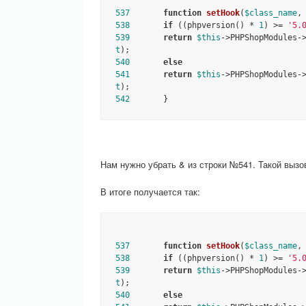
537
function
setHook
(
$class_name
,
538
if
 ((phpversion() * 
1
) >= 
'5.
539
return
$this
->PHPShopModules-
t
540
else
541
return
$this
->PHPShopModules-
t
542
       }
Нам нужно убрать & из строки №541. Такой выз
В итоге получается так:
537
function
setHook
(
$class_name
,
538
if
 ((phpversion() * 
1
) >= 
'5.
539
return
$this
->PHPShopModules-
t
540
else