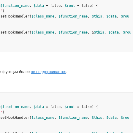
 
$function_name
, 
$data
 = false, 
$rout
 = false)
0'
>setHookHandler(
$class_name
, 
$function_name
, 
$this
, 
$data
, 
$rou
>setHookHandler(
$class_name
, 
$function_name
, &
$this
, 
$data
, 
$rou
ов функции более
не поддерживается
.
 
$function_name
, 
$data
 = false, 
$rout
 = false)
0'
>setHookHandler(
$class_name
, 
$function_name
, 
$this
, 
$data
, 
$rou