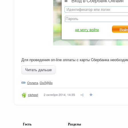
Для проведения on-line оплаты с карты Cбербанка необход
Читать дальше
Оплата
,
ОнЛ@йн
2 октября 2014, 14:35
cishost
Гость
Разделы