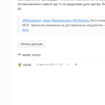
оптоволоконного кабеля где то за пределами дата центра. 
30.
@Rostelecom_News
@webnamesru
@CISHostru
Восстанов
МСК. Приносим извинения за доставленные неудобств
2013
Читать дальше
авария
,
rtcomm
15 августа 2013, 17:12
cishost