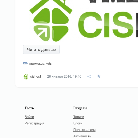
Читать дальше
промокод
,
vds
26 января 2016, 19:40
cishost
Гость
Разделы
Войти
Топики
Регистрация
Блоги
Пользователи
Активность