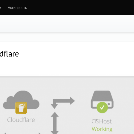
и
Активность
dflare