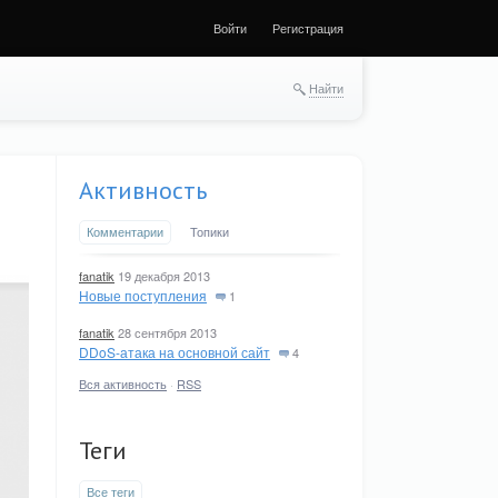
Войти
Регистрация
Найти
Активность
Комментарии
Топики
fanatik
19 декабря 2013
Новые поступления
1
fanatik
28 сентября 2013
DDoS-атака на основной сайт
4
Вся активность
·
RSS
Теги
Все теги