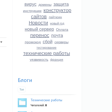
вирус
защита
домены
конструктор
инструкции
сайтов
лайткоин
Новости
новый год
новый сервер
Оплата
перенос
почта
сбой
промокод
серверы
тестирование
технические работы
уязвимость
франция
Блоги
Топ
Технические работы
Читателей:
8