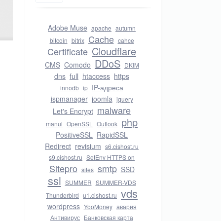
Adobe Muse
apache
autumn
Cache
bitcoin
bitrix
cahce
Cloudflare
Certificate
DDoS
CMS
Comodo
DKIM
dns
full
htaccess
https
IP-адреса
innodb
ip
ispmanager
joomla
jquery
malware
Let's Encrypt
php
manul
OpenSSL
Outlook
PositiveSSL
RapidSSL
Redirect
revisium
s6.cishost.ru
s9.cishost.ru
SetEnv HTTPS on
Sitepro
smtp
SSD
sites
ssl
SUMMER
SUMMER-VDS
vds
Thunderbird
u1.cishost.ru
wordpress
YooMoney
авария
Антивирус
Банковская карта