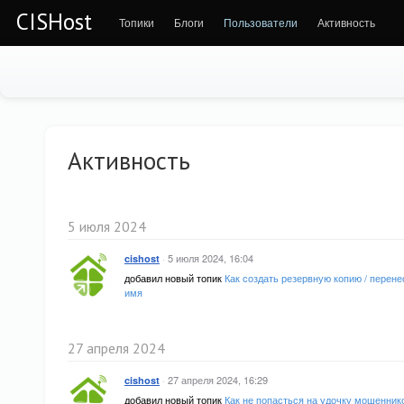
CISHost
Топики
Блоги
Пользователи
Активность
Активность
5 июля 2024
·
5 июля 2024, 16:04
cishost
добавил новый топик
Как создать резервную копию / перене
имя
27 апреля 2024
·
27 апреля 2024, 16:29
cishost
добавил новый топик
Как не попасться на удочку мошенник