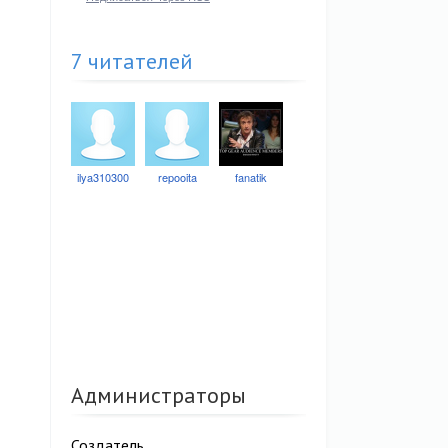
7 читателей
ilya310300
repooita
fanatik
Администраторы
Создатель