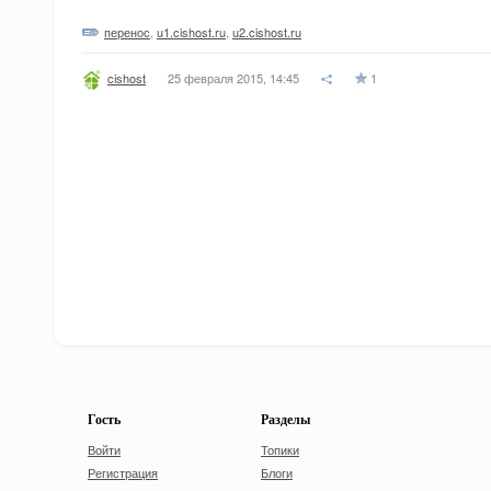
перенос
,
u1.cishost.ru
,
u2.cishost.ru
25 февраля 2015, 14:45
1
cishost
Гость
Разделы
Войти
Топики
Регистрация
Блоги