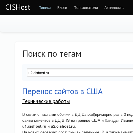
CISHost
Топики
Блоги
Пользователи
Активность
Поиск по тегам
Перенос сайтов в США
Технические работы
В связи с частыми сбоями в ДЦ Datotel(примерно раз в 2 н
сайты клиентов в ДЦ BHS на границе США и Канады. Измене
u1.cishost.ru
и
u2.cishost.ru
.
На новых серверах доступны выделенные IP, а также значи