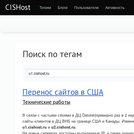
CISHost
Топики
Блоги
Пользователи
Активность
Поиск по тегам
Перенос сайтов в США
Технические работы
В связи с частыми сбоями в ДЦ Datotel(примерно раз в 2 н
сайты клиентов в ДЦ BHS на границе США и Канады. Измене
u1.cishost.ru
и
u2.cishost.ru
.
На новых серверах доступны выделенные IP, а также значи