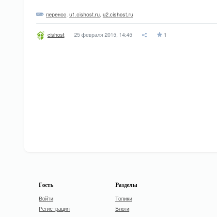
перенос
,
u1.cishost.ru
,
u2.cishost.ru
25 февраля 2015, 14:45
1
cishost
Гость
Разделы
Войти
Топики
Регистрация
Блоги