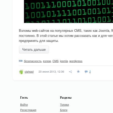
Взломы web-сайтов на популярных CMS, таких как Joomla, Wo
постоянно. В этой статье мы хотим рассказать как и для че
предпринять для защиты.
Читать дальше
безопасность
,
взлом
,
CMS
,
joomla
,
wordpress
20 июня 2013, 12:36
2
cishost
Гость
Разделы
Войти
Топики
Регистрация
Блоги