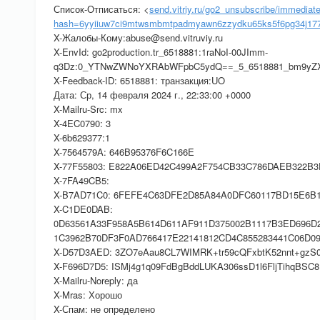
Список-Отписаться: <
send.vitriy.ru/go2_unsubscribe/immediat
hash=6yyiiuw7ci9mtwsmbmtpadmyawn6zzydku65ks5f6pg34j177p
X-Жалобы-Кому:abuse@send.vitruviy.ru
X-EnvId: go2production.tr_6518881:1raNoI-00JImm-
q3Dz:0_YTNwZWNoYXRAbWFpbC5ydQ==_5_6518881_bm9yZ
X-Feedback-ID: 6518881: транзакция:UO
Дата: Ср, 14 февраля 2024 г., 22:33:00 +0000
X-Mailru-Src: mx
X-4EC0790: 3
X-6b629377:1
X-7564579A: 646B95376F6C166E
X-77F55803: E822A06ED42C499A2F754CB33C786DAEB322B
X-7FA49CB5:
X-B7AD71C0: 6FEFE4C63DFE2D85A84A0DFC60117BD15E6B
X-C1DE0DAB:
0D63561A33F958A5B614D611AF911D375002B1117B3ED696D2
1C3962B70DF3F0AD766417E22141812CD4C855283441C06D0
X-D57D3AED: 3ZO7eAau8CL7WIMRK+tr59cQFxbtK52nnt+gzS0
X-F696D7D5: ISMj4g1q09FdBgBddLUKA306ssD1l6FljTihqBSC
X-Mailru-Noreply: да
X-Mras: Хорошо
X-Спам: не определено