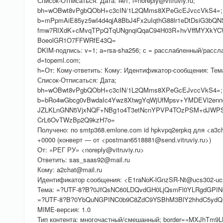
Список-Отписаться: Дата: нет; i=noreply@vitruviy.ru;
bh=wOBwt8vPgbQObH+c3cIN/1L2QMms8XPeGcEJvccVkS4=;
b=mPpmAiE85yz5wI4d4qjA8BbJ4Fx2uIqthG88lr1eDtDsiG3bQ
fmw7RIXdK+cMvqTPpQTqUNgnqiQqaC94H03R+hvVffMYXkYCW
BoeolGR1O7FFWRfE43Q=
DKIM-подпись: v=1; а=rsa-sha256; с = расслабленный/рассла
d=topeml.com;
h=От: Кому-ответить: Кому: Идентификатор-сообщения: Тем
Список-Отписаться: Дата;
bh=wOBwt8vPgbQObH+c3cIN/1L2QMms8XPeGcEJvccVkS4=;
b=bRo4wGbcg0vBwdaIc4Ywz8XtwgYqWjUfMpsv+YMDEVl2en
JZLKLnGNN5VjxNQF+NBg1o4T3etNcnYPVP4TOzPSM+dJWP
CrL6OvTWzBp2Q9kzH7o=
Получено: по smtp368.emlone.com id hpkvpq2erpkq для <a3ch
+0000 (конверт — от <postman6518881@send.vitruviy.ru>)
От: «РЕГ РУ» <noreply@vitruviy.ru>
Ответить: sas_saas92@mail.ru
Кому: a2chat@mail.ru
Идентификатор сообщения: <E1raNoK-lGnzSR-Nt@ucs302-uc
Тема: =?UTF-8?B?0JfQsNC60LDQvdGH0LjQsmFl0YLRgdGPI
=?UTF-8?B?0YbQuNGPINC0b9C8ZdC9YSBhM3BlY2hhdC5ydQ
MIME-версия: 1.0
Тип контента: многочастный/смешанный; border=«MXJhTm