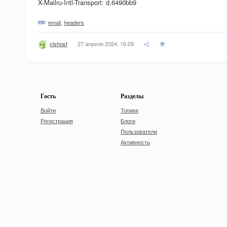
X-Mailru-Intl-Transport: d,6490bb9
email
,
headers
27 апреля 2024, 16:29
cishost
Гость
Разделы
Войти
Топики
Регистрация
Блоги
Пользователи
Активность