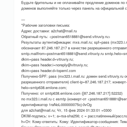
Будьте бдительны и не оплачивайте продление доменов по
доменов выполняйте только через панель на официальной с
—
*Рабочие заголовки письма:
Адрес доставки: a2chat@mail.ru
Обратный путь: <postman6518881@send.vitruviy.ru>
Результаты аутентификации: mxs.mail.ru; spf=pass (mx323.i.ma
обозначает 87.246.187.217 в качестве разрешенного отправи
smtp.mailfrom=postman6518881@send.vitruviy.ru smtp.helo=s
dkim=pass header.d=vitruviy.ru;
dkim=pass header.i=noreply@vitruviy.ru;
dkim=pass header.d=topeml.com
Получено-SPF: pass (mx323.i.mail.ru: домен send.vitruviy.ru 
разрешенного отправителя) client-ip=87.246.187.217; конверт
helo=smtp638.emlone.com;
Получено: от smtp638.emlone.com ([87.246.187.217]:52232)
по mx323.i.mail.ru с esmtp (конверт-от <postman6518881@send
идентификатор 1raNoL-000000075cj-0vOg
для a2chat@mail.ru; Чт, 15 фев 2024 01:33:01 +0300
DKIM-подпись: v=1; а=rsa-sha256; с = расслабленный/расслаб
h=От: Кому-ответить: Кому: Идентификатор-сообщения: Тем