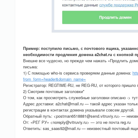
Пример: поступило письмо, с почтового ящика, указанно
необходимости продления домена a2chat.ru с кнопкой п
Внешне все чудесно, но прежде чем нажать «Продлить дом
письма:
1) С помощью who-is сервиса проверяем данные домена:
ht
from_form=header&domain_name=
Регистратор: REGTIME-RU, не REG-RU, от которого пришло
2) Смотрим почтовые заголовки*
О том, как просмотреть служебные заголовки описано -> ту
Адрес доставки: a2chat@mail.ru — такой адрес указан только
регистрации в контактах домена указывали совсем другой.
Обратный путь: <postman6518881@send.vitruviy.ru> — неиз
От: «РЕГ РУ» <noreply@vitruviy.ru> — это не почта reg.ru
Ответить: sas_saas92@mail.ru — неизвестный почтовый ящ