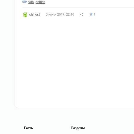
vds
,
debian
3 июля 2017, 22:10
1
cishost
Гость
Разделы