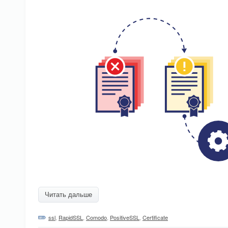
Читать дальше
ssl
,
RapidSSL
,
Comodo
,
PositiveSSL
,
Certificate