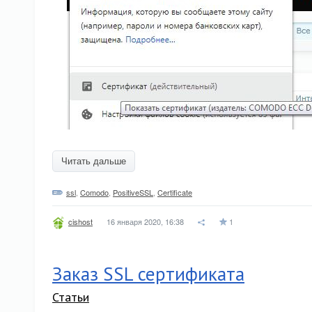
Читать дальше
ssl
,
Comodo
,
PositiveSSL
,
Certificate
16 января 2020, 16:38
1
cishost
Заказ SSL сертификата
Статьи