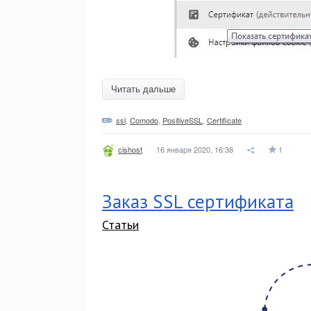
Читать дальше
ssl
,
Comodo
,
PositiveSSL
,
Certificate
16 января 2020, 16:38
1
cishost
Заказ SSL сертификата
Статьи