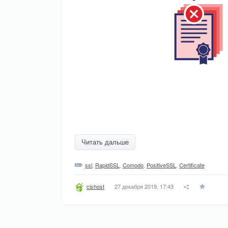
Читать дальше
ssl
,
RapidSSL
,
Comodo
,
PositiveSSL
,
Certificate
27 декабря 2019, 17:43
cishost