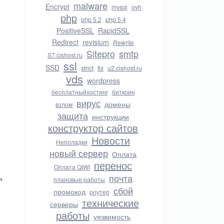
malware
Encrypt
mysql
ovh
php
php 5.2
php 5.4
PositiveSSL
RapidSSL
Redirect
revisium
Rewrite
Sitepro
smtp
S7.cishost.ru
ssl
SSD
strict
tls
u2.cishost.ru
vds
wordpress
бесплатныйхостинг
биткоин
вирус
домены
взлом
защита
инструкции
конструктор сайтов
Новости
Неполадки
новый сервер
Оплата
перенос
Оплата QIWI
почта
ь
плановые работы
сбой
промокод
роутер
технические
серверы
работы
уязвимость