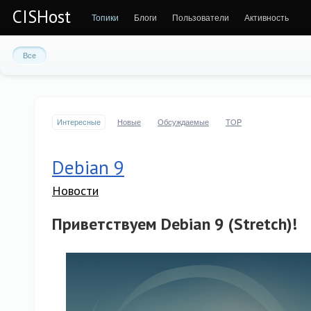
CISHost
Топики
Блоги
Пользователи
Активность
Все
Интересные
Новые
Обсуждаемые
TOP
Debian 9
Новости
Приветствуем Debian 9 (Stretch)!