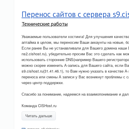
Перенос сайтов с сервера s9.ci
Технические работы
Уважаемые пользователи хостинга! Для улучшения качества 
аптайма в целом, мы переносим Ваши аккаунты на новые, б
Если ранее Вы не устанавливали для Вашего домена наши D
ns2.cishost.ru), убедительно просим Вас это сделать как м
использовать сторонние DNS(например Вашего регистратора)
можно скорее изменить А-запись для Вашего сайта, если В
s9.cishost.ru(31.41.46.1), то Вам нужно указать в качестве 
переноса или смены А записи у Вас возникнут проблемы с 
через центр поддержки.
Спасибо за понимание, надеемся на взаимопонимание и да
Команда CISHost.ru
Читать дальше
перенос
,
s9.cishost.ru