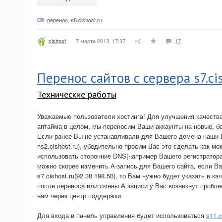
перенос
,
s8.cishost.ru
7 марта 2013, 17:37
17
cishost
Перенос сайтов с сервера s7.cis
Технические работы
Уважаемые пользователи хостинга! Для улучшения качества 
аптайма в целом, мы переносим Ваши аккаунты на новые, б
Если ранее Вы не устанавливали для Вашего домена наши D
ns2.cishost.ru), убедительно просим Вас это сделать как м
использовать сторонние DNS(например Вашего регистратора)
можно скорее изменить А-запись для Вашего сайта, если В
s7.cishost.ru(92.38.198.50), то Вам нужно будет указать в к
после переноса или смены А записи у Вас возникнут пробл
нам через центр поддержки.
Для входа в панель управления будет использоваться
s11.c