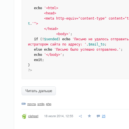
echo
'<html>

        <head>

        <meta http-equiv="content-type" content
t
.
'">

        </head>

              <body>'
;

if
 (!
$sended
) 
echo
'Письмо не удалось отправить
истратором сайта по адресу: '
.
$mail_to
;

else
echo
'Письмо было успешно отправлено.'
;

echo
'</body>'
;

exit
;

?>
Читать дальше
почта
,
smtp
,
php
18 июля 2014, 12:55
25
cishost