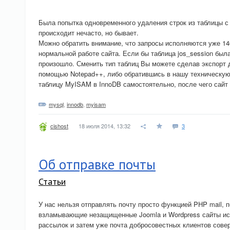
Была попытка одновременного удаления строк из таблицы с 
происходит нечасто, но бывает.
Можно обратить внимание, что запросы исполняются уже 146
нормальной работе сайта. Если бы таблица jos_session была
произошло. Сменить тип таблиц Вы можете сделав экспорт 
помощью Notepad++, либо обратившись в нашу техническу
таблицу MyISAM в InnoDB самостоятельно, после чего сайт 
mysql
,
innodb
,
myisam
18 июля 2014, 13:32
3
cishost
Об отправке почты
Статьи
У нас нельзя отправлять почту просто функцией PHP mail, 
взламывающие незащищенные Joomla и Wordpress сайты ис
рассылок и затем уже почта добросовестных клиентов сове