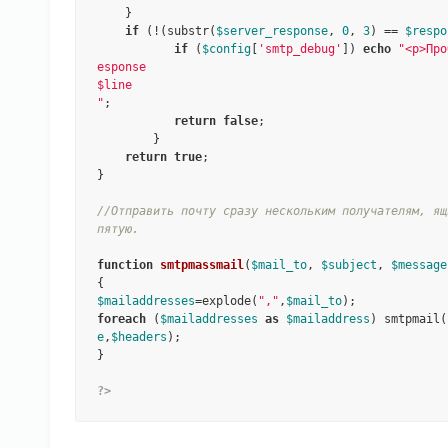
    }

if
 (!(substr(
$server_response
, 
0
, 
3
) == 
$respo
if
 (
$config
[
'smtp_debug'
]) 
echo
"<p>Про
esponse

$line

"
;

return
false
;

        }

return
true
;

}

//Отправить почту сразу нескольким получателям, ящ
пятую.
function
smtpmassmail
(
$mail_to
, 
$subject
, 
$message
$mailaddresses
=explode(
","
,
$mail_to
foreach
 (
$mailaddresses
as
$mailaddress
) smtpmail(
e
,
$headers
);

}

?>