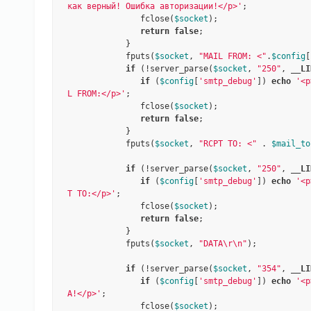
как верный! Ошибка авторизации!</p>'
;

               fclose(
$socket
);

return
false
;

            }

            fputs(
$socket
, 
"MAIL FROM: <"
.
$config
[
if
 (!server_parse(
$socket
, 
"250"
, 
__LI
if
 (
$config
[
'smtp_debug'
]) 
echo
'<p
L FROM:</p>'
;

               fclose(
$socket
);

return
false
;

            }

            fputs(
$socket
, 
"RCPT TO: <"
 . 
$mail_to
if
 (!server_parse(
$socket
, 
"250"
, 
__LI
if
 (
$config
[
'smtp_debug'
]) 
echo
'<p
T TO:</p>'
;

               fclose(
$socket
);

return
false
;

            }

            fputs(
$socket
, 
"DATA\r\n"
);

if
 (!server_parse(
$socket
, 
"354"
, 
__LI
if
 (
$config
[
'smtp_debug'
]) 
echo
'<p
A!</p>'
;

               fclose(
$socket
);
