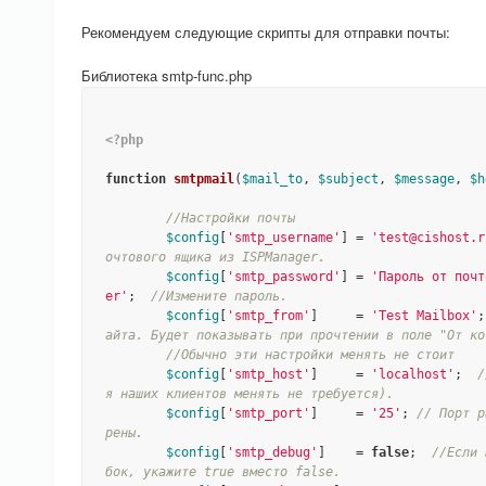
Рекомендуем следующие скрипты для отправки почты:
Библиотека smtp-func.php
<?php
function
smtpmail
(
$mail_to
, 
$subject
, 
$message
, 
$h
//Настройки почты
$config
[
'smtp_username'
] = 
'test@cishost.r
очтового ящика из ISPManager.
$config
[
'smtp_password'
] = 
'Пароль от почт
er'
;  
//Измените пароль.
$config
[
'smtp_from'
]     = 
'Test Mailbox'
;
айта. Будет показывать при прочтении в поле "От ко
//Обычно эти настройки менять не стоит
$config
[
'smtp_host'
]     = 
'localhost'
;  
/
я наших клиентов менять не требуется).
$config
[
'smtp_port'
]     = 
'25'
; 
// Порт р
рены.
$config
[
'smtp_debug'
]    = 
false
;  
//Если 
бок, укажите true вместо false.