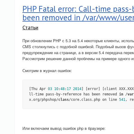
PHP Fatal error: Call-time pass
been removed in /var/www/use
Статьи
При обновлении PHP с 5.3 на 5.4 некоторые клиенты, испо
CMS столкнулись с подобной ошибкой. Подобный вызов фун
предупреждение на странице, а в версии 5.4 передача пере
Рассмотрим решение данной проблемы на примере одного из
Смотрим в журнал ошибок:
[Thu Apr 
03
10
:
48
:
17
2014
] [error] [client XXX.XXX
ll-time pass-by-reference has been removed 
in
 /
var
x.org/phpshop/
class
/core.class.php on line 
541
, re
Или включаем вывод ошибок php в браузере: