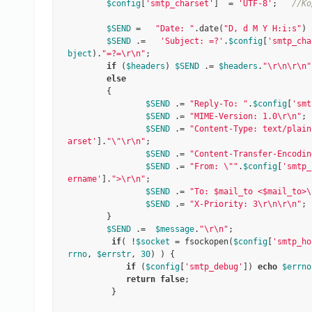
$config
[
'smtp_charset'
]  = 
'UTF-8'
;   
//Ко
$SEND
 =   
"Date: "
.date(
"D, d M Y H:i:s"
) 
$SEND
 .=   
'Subject: =?'
.
$config
[
'smtp_cha
bject
).
"=?=\r\n"
;

if
 (
$headers
) 
$SEND
 .= 
$headers
.
"\r\n\r\n"
else
        {

$SEND
 .= 
"Reply-To: "
.
$config
[
'smt
$SEND
 .= 
"MIME-Version: 1.0\r\n"
;

$SEND
 .= 
"Content-Type: text/plain
arset'
].
"\"\r\n"
;

$SEND
 .= 
"Content-Transfer-Encodin
$SEND
 .= 
"From: \""
.
$config
[
'smtp_
ername'
].
">\r\n"
;

$SEND
 .= 
"To: $mail_to <$mail_to>\
$SEND
 .= 
"X-Priority: 3\r\n\r\n"
;

        }

$SEND
 .=  
$message
.
"\r\n"
;

if
( !
$socket
 = fsockopen(
$config
[
'smtp_ho
rrno
, 
$errstr
, 
30
) ) {

if
 (
$config
[
'smtp_debug'
]) 
echo
$errno
return
false
;

         }
