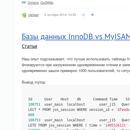
Оплата
,
ОнЛ@йн
2 октября 2014, 14:35
cishost
Базы данных InnoDB vs MyISA
Статьи
Наш опыт подсказывает, что лучше использовать таблицы 
блокируются при нагруженном одновременном чтении и запис
одновременно зашли примерно 1000 пользователей, то ситуа
Вывод mytop:
108751
  user_main  localhost       user_j15   Quer
LECT * FROM jos_session WHERE session_id = 
'dfeodu
000
108753
  user_main  localhost       user_j15   Quer
LETE FROM jos_session WHERE ( time < 
'1405526121'
 