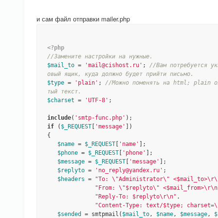
и сам файл отправки mailer.php
<?php
//Замените настройки на нужные.
$mail_to
 = 
'mail@cishost.ru'
; 
//Вам потребуется ук
овый ящик, куда должно будет прийти письмо.
$type
 = 
'plain'
; 
//Можно поменять на html; plain о
тый текст.
$charset
 = 
'UTF-8'
;

include
(
'smtp-func.php'
if
 (
$_REQUEST
[
'message'
])

{

$name
 = 
$_REQUEST
[
'name'
];

$phone
 = 
$_REQUEST
[
'phone'
];

$message
 = 
$_REQUEST
[
'message'
];

$replyto
 = 
'no_reply@yandex.ru'
;

$headers
 = 
"To: \"Administrator\" <$mail_to>\r\
"From: \"$replyto\" <$mail_from>\r\n
"Reply-To: $replyto\r\n"
.

"Content-Type: text/$type; charset=\
$sended
 = smtpmail(
$mail_to
, 
$name
, 
$message
, 
$