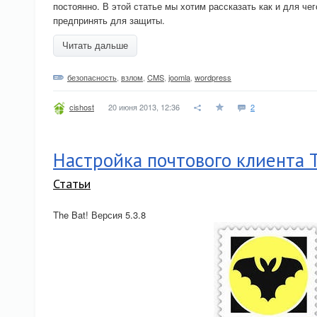
постоянно. В этой статье мы хотим рассказать как и для че
предпринять для защиты.
Читать дальше
безопасность
,
взлом
,
CMS
,
joomla
,
wordpress
20 июня 2013, 12:36
2
cishost
Настройка почтового клиента T
Статьи
The Bat! Версия 5.3.8