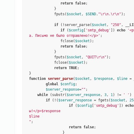
return
false
;

            }

            fputs(
$socket
, 
$SEND
.
"\r\n.\r\n"
);

if
 (!server_parse(
$socket
, 
"250"
, 
__LI
if
 (
$config
[
'smtp_debug'
]) 
echo
'<p
а. Письмо не было отправлено!</p>'
;

               fclose(
$socket
);

return
false
;

            }

            fputs(
$socket
, 
"QUIT\r\n"
);

            fclose(
$socket
);

return
TRUE
;

function
server_parse
(
$socket
, 
$response
, 
$line
 = 
global
$config
;

$server_response
=
""
;

while
 (substr(
$server_response
, 
3
, 
1
) != 
' '
) 
if
 (!(
$server_response
 = fgets(
$socket
, 
25
if
 (
$config
[
'smtp_debug'
]) 
echo
ы!</p>$response

$line

"
;

return
false
;

                }
