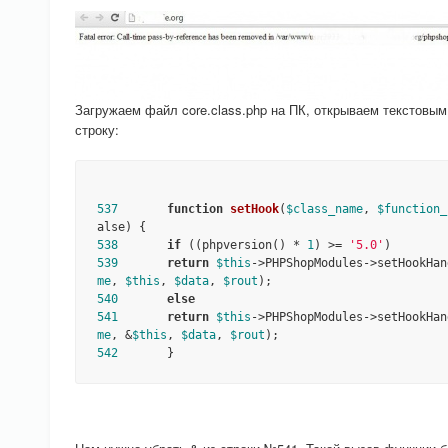
Загружаем файл core.class.php на ПК, открываем текстовым
строку:
537
function
setHook
(
$class_name
, 
$function_
alse)
538
if
 ((phpversion() * 
1
) >= 
'5.0'
539
return
$this
->PHPShopModules->setHookHan
me
, 
$this
, 
$data
, 
$rout
540
else
541
return
$this
->PHPShopModules->setHookHan
me
, &
$this
, 
$data
, 
$rout
542
       }