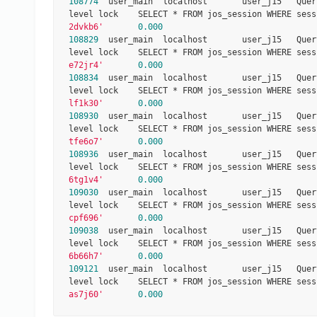
108774
  user_main  localhost       user_j15   Quer
level lock    SELECT * FROM jos_session WHERE sess
2dvkb6'
0.000
108829
  user_main  localhost       user_j15   Quer
level lock    SELECT * FROM jos_session WHERE sess
e72jr4'
0.000
108834
  user_main  localhost       user_j15   Quer
level lock    SELECT * FROM jos_session WHERE sess
lf1k30'
0.000
108930
  user_main  localhost       user_j15   Quer
level lock    SELECT * FROM jos_session WHERE sess
tfe6o7'
0.000
108936
  user_main  localhost       user_j15   Quer
level lock    SELECT * FROM jos_session WHERE sess
6tg1v4'
0.000
109030
  user_main  localhost       user_j15   Quer
level lock    SELECT * FROM jos_session WHERE sess
cpf696'
0.000
109038
  user_main  localhost       user_j15   Quer
level lock    SELECT * FROM jos_session WHERE sess
6b66h7'
0.000
109121
  user_main  localhost       user_j15   Quer
level lock    SELECT * FROM jos_session WHERE sess
as7j60'
0.000