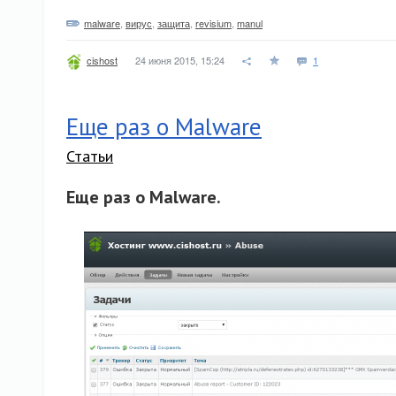
malware
,
вирус
,
защита
,
revisium
,
manul
24 июня 2015, 15:24
1
cishost
Еще раз о Malware
Статьи
Еще раз о Malware.