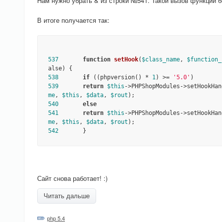
Нам нужно убрать & из строки №541. Такой вызов функции 
В итоге получается так:
537
function
setHook
(
$class_name
, 
$function_
alse)
538
if
 ((phpversion() * 
1
) >= 
'5.0'
539
return
$this
->PHPShopModules->setHookHan
me
, 
$this
, 
$data
, 
$rout
540
else
541
return
$this
->PHPShopModules->setHookHan
me
, 
$this
, 
$data
, 
$rout
542
       }
Сайт снова работает! :)
Читать дальше
php 5.4