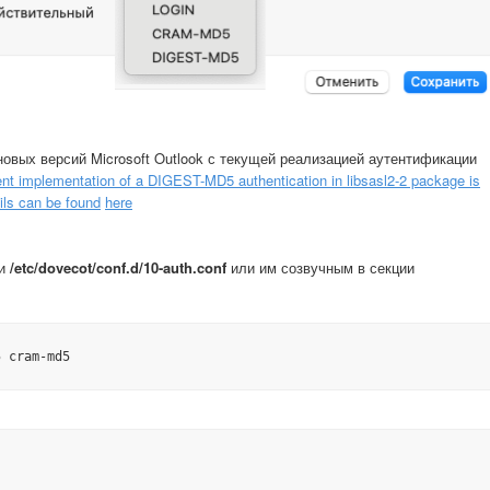
овых версий Microsoft Outlook с текущей реализацией аутентификации
ent implementation of a DIGEST-MD5 authentication in libsasl2-2 package is
ils can be found
here
и
/etc/dovecot/conf.d/10-auth.conf
или им созвучным в секции
5 cram-md5