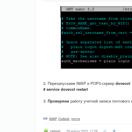
2. Перезапускаем IMAP и POP3-сервер
dovecot
:
# service dovecot restart
3.
Проверяем
работу учетной записи почтового 
IMAP
,
Outlook
,
почта
29 марта 2023, 17:28
cishost