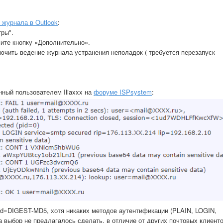
 журнала в Outlook
:
тры".
мите кнопку «Дополнительно».
ючить ведение журнала устранения неполадок ( требуется перезапуск
нный пользователем Iliaxxx на
форуме ISPsystem
:
od=DIGEST-MD5, хотя никаких методов аутентификации (PLAIN, LOGIN,
 выбор не предлагалось сделать, в отличие от других почтовых клиент