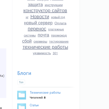
защита
инструкции
конструктор сайтов
Новости
нг
новый год
новый сервер
Оплата
перенос
платежные
почта
промокод
системы
сбой
серверы
тестирование
технические работы
уязвимость
301
Блоги
Топ
Технические работы
Читателей:
8
Статьи
ов