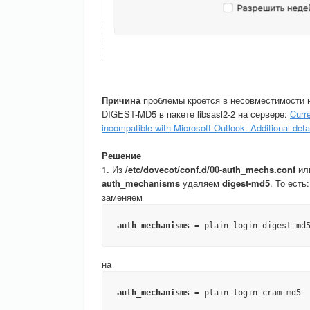
Причина
проблемы кроется в несовместимости н
DIGEST-MD5 в пакете libsasl2-2 на сервере:
Curr
incompatible with Microsoft Outlook. Additional deta
Решение
1. Из
/etc/dovecot/conf.d/00-auth_mechs.conf
ил
auth_mechanisms
удаляем
digest-md5
. То есть:
заменяем
auth_mechanisms
 = plain login digest-md
на
auth_mechanisms
 = plain login cram-md5