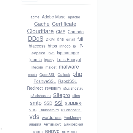
Adobe Muse
acme
apache
Cache
Certificate
Cloudflare
CMS
Comodo
DDoS
dns
full
DKIM
email
htaccess
https
IP-
innodb
ip
адреса
ispmanager
ipv6
joomla
Let's Encrypt
jquery
malware
litecoin
maldet
php
modx
OpenSSL
Outlook
PositiveSSL
RapidSSL
Redirect
revisium
s5.cishost.ru
Sitepro
s8.cishost.ru
sites
ssl
smtp
SSD
SUMMER-
VDS
Thunderbird
u1.cishost.ru
vds
wordpress
YooMoney
авария
Антивирус
Банковская
е
вирус
домены
карта