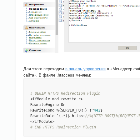
Для этого переходим
в панель управления
в «Менеджер файл
сайта». В файле .htaccess меняем:
# BEGIN HTTPS Redirection Plugin
<IfModule mod_rewrite.c>

RewriteEngine On

RewriteCond %{SERVER_PORT} !^
443
$

RewriteRule ^(.*)$ https:
//%{HTTP_HOST}%{REQUEST_U
# END HTTPS Redirection Plugin