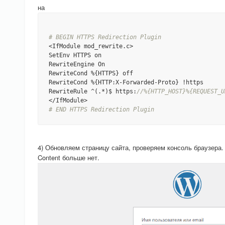
на
# BEGIN HTTPS Redirection Plugin
<IfModule mod_rewrite.c>

SetEnv HTTPS on

RewriteEngine On

RewriteCond %{HTTPS} off

RewriteCond %{HTTP:X-Forwarded-Proto} !https

RewriteRule ^(.*)$ https:
//%{HTTP_HOST}%{REQUEST_U
# END HTTPS Redirection Plugin
4) Обновляем страницу сайта, проверяем консоль браузера.
Content больше нет.