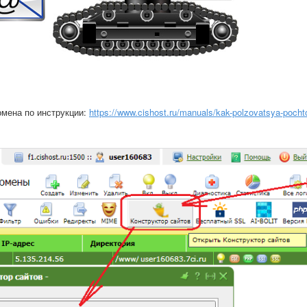
омена по инструкции:
https://www.cishost.ru/manuals/kak-polzovatsya-pocht