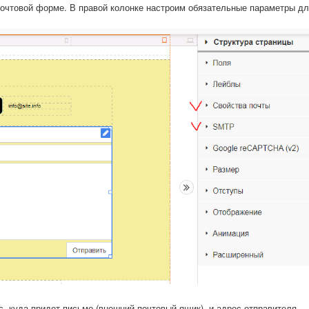
почтовой форме. В правой колонке настроим обязательные параметры д
, куда придет письмо (внешний почтовый ящик), и адрес отправителя