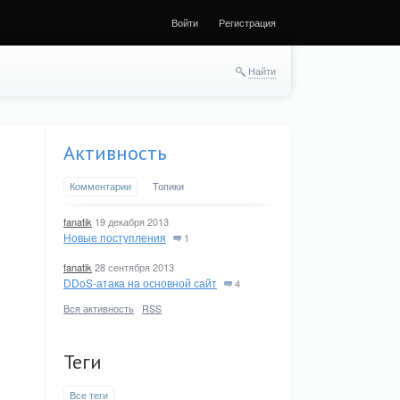
Войти
Регистрация
Найти
Активность
Комментарии
Топики
fanatik
19 декабря 2013
Новые поступления
1
fanatik
28 сентября 2013
DDoS-атака на основной сайт
4
Вся активность
·
RSS
Теги
Все теги