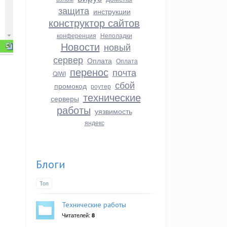
защита
инструкции
конструктор сайтов
конференция
Неполадки
Новости
новый
сервер
Оплата
Оплата
перенос
почта
QIWI
сбой
промокод
роутер
технические
серверы
работы
уязвимость
яндекс
Блоги
Топ
Технические работы
Читателей:
8