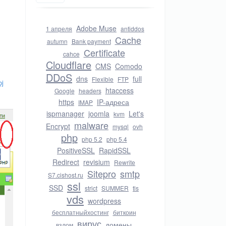
Adobe Muse
1 апреля
antiddos
Cache
autumn
Bank payment
Certificate
cahce
Cloudflare
CMS
Comodo
DDoS
dns
full
Flexible
FTP
oj
htaccess
Google
headers
https
IP-адреса
IMAP
ispmanager
joomla
Let's
kvm
malware
Encrypt
mysql
ovh
php
php 5.2
php 5.4
PositiveSSL
RapidSSL
Redirect
revisium
Rewrite
Sitepro
smtp
S7.cishost.ru
ssl
SSD
strict
SUMMER
tls
vds
wordpress
бесплатныйхостинг
биткоин
вирус
домены
взлом