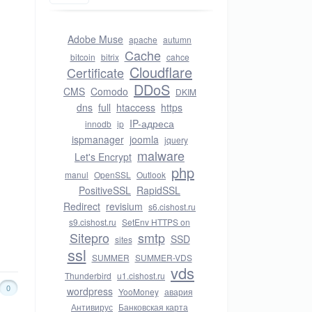
Adobe Muse
apache
autumn
Cache
bitcoin
bitrix
cahce
Cloudflare
Certificate
DDoS
CMS
Comodo
DKIM
dns
full
htaccess
https
IP-адреса
innodb
ip
ispmanager
joomla
jquery
malware
Let's Encrypt
php
manul
OpenSSL
Outlook
PositiveSSL
RapidSSL
Redirect
revisium
s6.cishost.ru
s9.cishost.ru
SetEnv HTTPS on
Sitepro
smtp
SSD
sites
ssl
SUMMER
SUMMER-VDS
vds
Thunderbird
u1.cishost.ru
0
wordpress
YooMoney
авария
Антивирус
Банковская карта