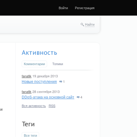
Войти
Регистрация
Найти
Активность
Комментарии
Топики
fanatik
19 декабря 2013
Новые поступления
1
fanatik
28 сентября 2013
DDoS-атака на основной сайт
4
Вся активность
·
RSS
ли
Теги
Все теги