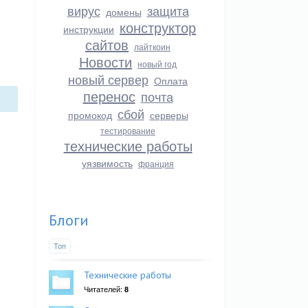
вирус
защита
домены
конструктор
инструкции
сайтов
лайткоин
Новости
новый год
новый сервер
Оплата
перенос
почта
сбой
промокод
серверы
тестирование
технические работы
уязвимость
франция
Блоги
Топ
Технические работы
Читателей:
8