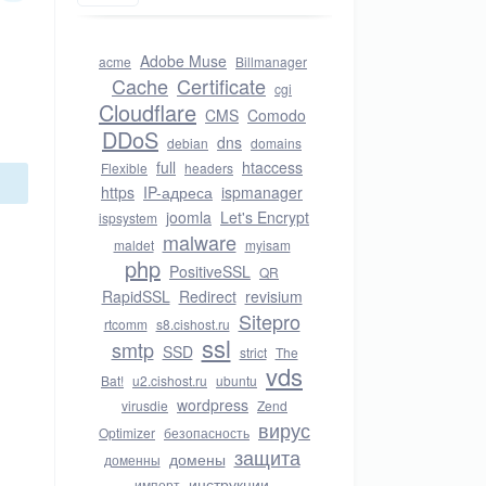
Adobe Muse
acme
Billmanager
Cache
Certificate
cgi
Cloudflare
CMS
Comodo
DDoS
dns
debian
domains
full
htaccess
Flexible
headers
https
IP-адреса
ispmanager
joomla
Let's Encrypt
ispsystem
malware
maldet
myisam
php
PositiveSSL
QR
RapidSSL
Redirect
revisium
Sitepro
rtcomm
s8.cishost.ru
ssl
smtp
SSD
strict
The
vds
Bat!
u2.cishost.ru
ubuntu
wordpress
virusdie
Zend
вирус
Optimizer
безопасность
защита
домены
доменны
инструкции
импорт