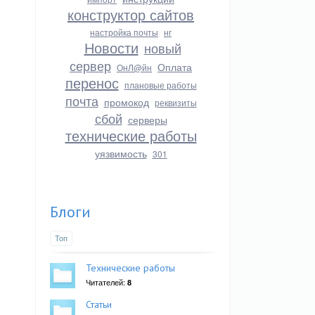
конструктор сайтов
настройка почты
нг
Новости
новый
сервер
Оплата
ОнЛ@йн
перенос
плановые работы
почта
промокод
реквизиты
сбой
серверы
технические работы
уязвимость
301
Блоги
Топ
Технические работы
Читателей:
8
Статьи