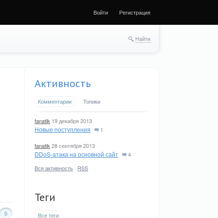
Войти
Регистрация
Найти
Активность
Комментарии
Топики
fanatik
19 декабря 2013
Новые поступления
1
fanatik
28 сентября 2013
DDoS-атака на основной сайт
4
Вся активность
·
RSS
Теги
0
Все теги